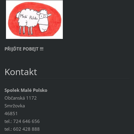
PŘIJĎTE POBEJT !!!
Kontakt
Spolek Malé Polsko
Občanská 1172
Smržovka
46851
tel.: 724 646 656
tel.: 602 428 888