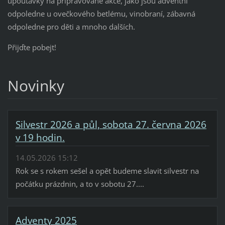
upoutávky na připravované akce, jako jsou adventní
odpoledne u ovečkového betlému, vinobraní, zábavná
odpoledne pro děti a mnoho dalších.
Přijďte pobejt!
Novinky
Silvestr 2026 a půl, sobota 27. června 2026
v 19 hodin.
14.05.2026 15:12
Rok se s rokem sešel a opět budeme slavit silvestr na
počátku prázdnin, a to v sobotu 27....
Adventy 2025